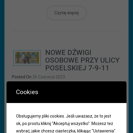
Czytaj więcej
NOWE DŹWIGI
OSOBOWE PRZY ULICY
POSELSKIEJ 7-9-11
Posted On
26 Czerwca 2023
Cookies
Szanowni Mieszkańcy!!! Zarząd Spółdzielni
Mieszkaniowej „Poniatów” w Wałbrzychu z satysfakcją
zawiadamia, że w bieżącym roku zostaną wymienione
trzy dźwigi osobowe w klatkach schodowych nr 7, 9 i 11 w
Obsługujemy pliki cookies. Jeśli uważasz, że to jest
budynku mieszkalnym, wielo...
ok, po prostu kliknij "Akceptuj wszystko". Możesz też
wybrać, jakie chcesz ciasteczka, klikając "Ustawienia".