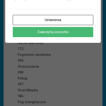
Czytaj więcej
Ustawienia
Zaakceptuj wszystko
Ważne telefony:
Numer alarmowy:
112
Pogotowie ratunkowe:
999
Straż pożarna:
998
Policja:
997
Straż Miejska
986
Pog. Energetyczne: