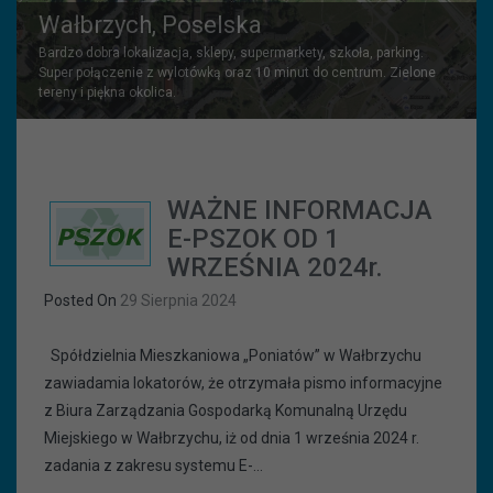
Wałbrzych, Poselska
Bardzo dobra lokalizacja, sklepy, supermarkety, szkoła, parking.
Super połączenie z wylotówką oraz 10 minut do centrum. Zielone
tereny i piękna okolica.
WAŻNE INFORMACJA
E-PSZOK OD 1
WRZEŚNIA 2024r.
Posted On
29 Sierpnia 2024
Spółdzielnia Mieszkaniowa „Poniatów” w Wałbrzychu
zawiadamia lokatorów, że otrzymała pismo informacyjne
z Biura Zarządzania Gospodarką Komunalną Urzędu
Miejskiego w Wałbrzychu, iż od dnia 1 września 2024 r.
zadania z zakresu systemu E-...