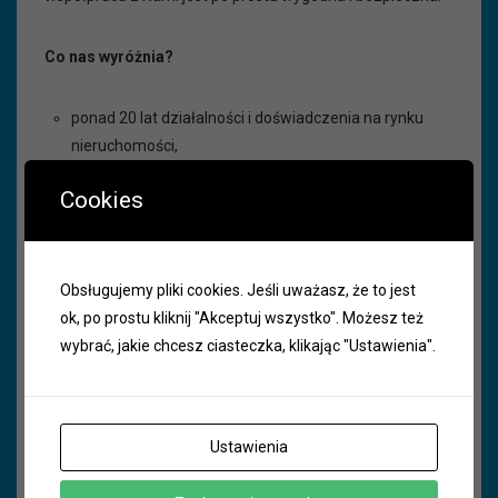
Co nas wyróżnia?
ponad 20 lat działalności i doświadczenia na rynku
nieruchomości,
znajomość potrzeb i wymagań Naszych Klientów,
Cookies
fachowa i rzetelna obsługa,
racjonalne gospodarowanie funduszami
Obsługujemy pliki cookies. Jeśli uważasz, że to jest
zapewniające minimalizację kosztów utrzymania
ok, po prostu kliknij "Akceptuj wszystko". Możesz też
nieruchomości,
wybrać, jakie chcesz ciasteczka, klikając "Ustawienia".
dbałość o wygodę mieszkańców,
troska o estetykę posesji.
Ustawienia